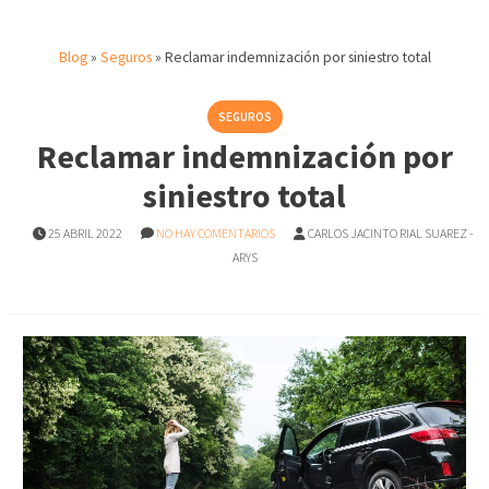
Blog
»
Seguros
»
Reclamar indemnización por siniestro total
SEGUROS
Reclamar indemnización por
siniestro total
25 ABRIL 2022
NO HAY COMENTARIOS
CARLOS JACINTO RIAL SUAREZ -
ARYS