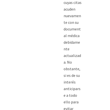
cuyas citas
acuden
nuevamen
te con su
document
al médica
debidame
nte
actualizad
a. No
obstante,
si es de su
interés
anticipars
e a todo
ello para
evitar