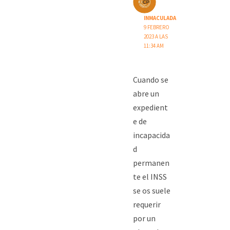
INMACULADA
9 FEBRERO
2023 A LAS
11:34 AM
Cuando se
abre un
expedient
e de
incapacida
d
permanen
te el INSS
se os suele
requerir
por un