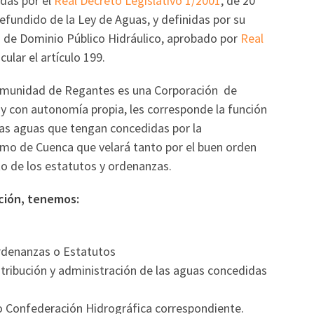
das por el
Real Decreto Legislativo 1/2001
, de 20
 refundido de la Ley de Aguas, y definidas por su
o de Dominio Público Hidráulico, aprobado por
Real
cular el artículo 199.
munidad de Regantes es una Corporación de
y con autonomía propia, les corresponde la función
 las aguas que tengan concedidas por la
smo de Cuenca que velará tanto por el buen orden
 de los estatutos y ordenanzas.
ición, tenemos:
rdenanzas o Estatutos
stribución y administración de las aguas concedidas
o Confederación Hidrográfica correspondiente.