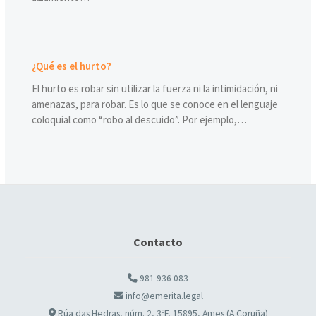
¿Qué es el hurto?
El hurto es robar sin utilizar la fuerza ni la intimidación, ni
amenazas, para robar. Es lo que se conoce en el lenguaje
coloquial como “robo al descuido”. Por ejemplo,…
Contacto
981 936 083
info@emerita.legal
Rúa das Hedras, núm. 2, 3ºF, 15895, Ames (A Coruña)