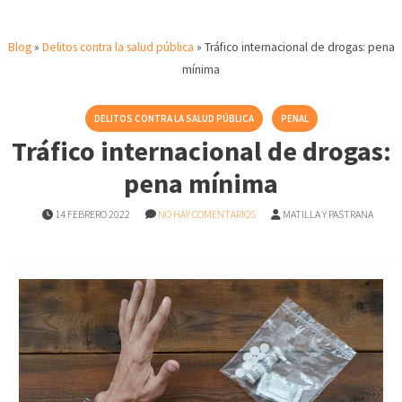
Blog
»
Delitos contra la salud pública
»
Tráfico internacional de drogas: pena
mínima
DELITOS CONTRA LA SALUD PÚBLICA
PENAL
Tráfico internacional de drogas:
pena mínima
14 FEBRERO 2022
NO HAY COMENTARIOS
MATILLA Y PASTRANA