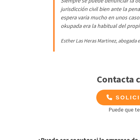
Siempre se puede denunciar la oc
jurisdicción civil bien ante la pe
espera varia mucho en unos casos
okupada era la habitual del propi
Esther Las Heras Martinez, abogada 
Contacta 
SOLIC
Puede que te
¿Puedo ser coautor si la empresa de