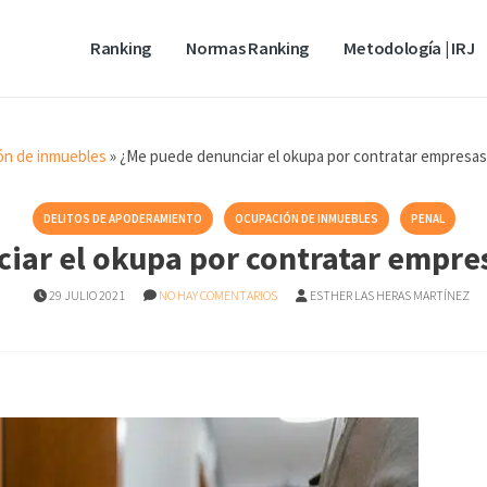
Ranking
Normas Ranking
Metodología | IRJ
ón de inmuebles
»
¿Me puede denunciar el okupa por contratar empresa
DELITOS DE APODERAMIENTO
OCUPACIÓN DE INMUEBLES
PENAL
iar el okupa por contratar empre
29 JULIO 2021
NO HAY COMENTARIOS
ESTHER LAS HERAS MARTÍNEZ