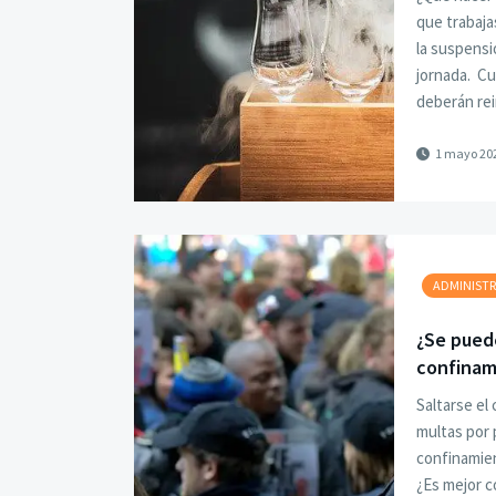
que trabaja
la suspensi
jornada. Cu
deberán rei
1 mayo 20
ADMINISTR
¿Se puede
confinam
Saltarse el
multas por p
confinamien
¿Es mejor c