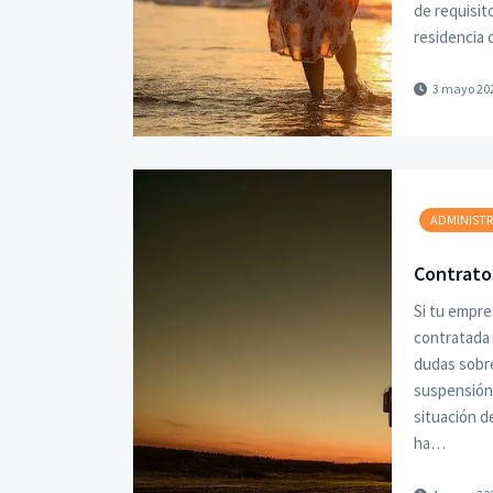
de requisit
residencia 
3 mayo 20
ADMINISTR
Contrato
Si tu empre
contratada 
dudas sobre
suspensión 
situación d
ha…