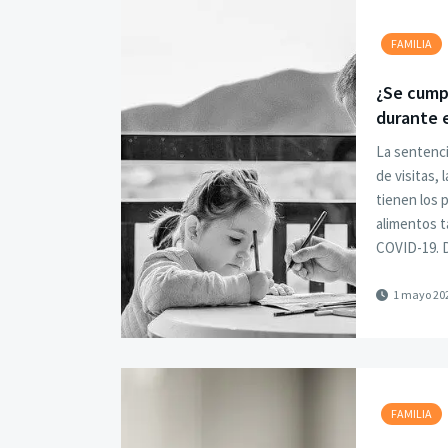
FAMILIA
¿Se cumpl
durante e
La sentenci
de visitas, 
tienen los p
alimentos ta
COVID-19.
1 mayo 20
FAMILIA