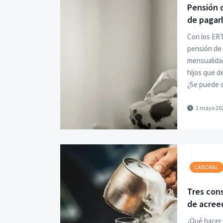
Pensión 
de pagar
Con los ERT
pensión de 
mensualidad
hijos que d
¿Se puede d
1 mayo 20
LABORAL
Tres cons
de acree
¿Qué hacer 