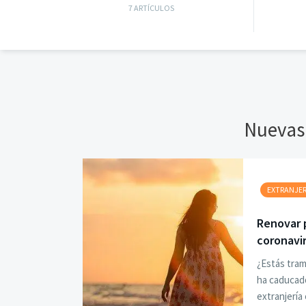
7 ARTÍCULOS
Nuevas
EXTRANJER
Renovar p
coronavi
¿Estás tram
ha caducado
extranjería