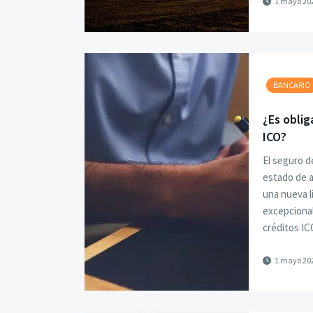
1 mayo 20
BANCARIO
¿Es oblig
ICO?
El seguro d
estado de a
una nueva l
excepcional
créditos IC
1 mayo 20