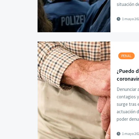
situación d
1 mayo 20
PENAL
¿Puedo de
coronavi
Denunciar a
contagios y
surge tras e
actuación d
poder denun
1 mayo 20