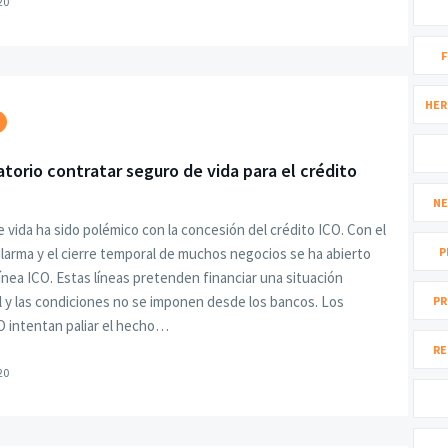
20
F
HER
atorio contratar seguro de vida para el crédito
NE
e vida ha sido polémico con la concesión del crédito ICO. Con el
larma y el cierre temporal de muchos negocios se ha abierto
P
ínea ICO. Estas líneas pretenden financiar una situación
 y las condiciones no se imponen desde los bancos. Los
PR
O intentan paliar el hecho…
RE
20