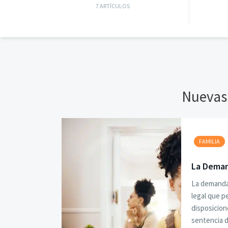
7 ARTÍCULOS
Nuevas
FAMILIA
La Deman
La demanda 
legal que p
disposicion
sentencia d