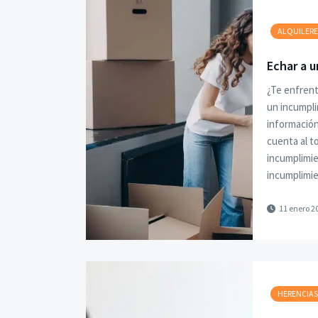
ALQUILERE
Echar a u
¿Te enfrent
un incumpli
información
cuenta al t
incumplimie
incumplimi
11 enero 2
HERENCIA