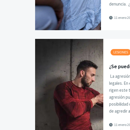
denuncia. 
11 enero 2
LESIONES
¿Se puede
La agresión
legales. En
rigen este 
agresión pu
posibilidad
de agredir 
11 enero 2