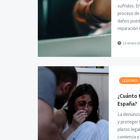
sufridos. E
proceso de 
daños pued
reparación
11 enero 2
LESIONES
¿Cuánto 
España?
La denuncia
y proteger 
plazos lega
comienza a 