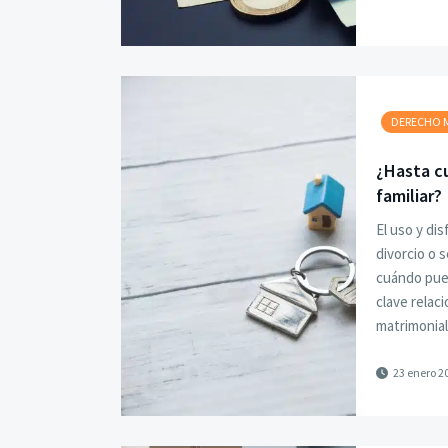
DERECHO 
¿Hasta cu
familiar?
El uso y dis
divorcio o 
cuándo pue
clave relac
matrimonial
23 enero 2