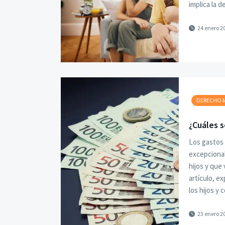
implica la 
24 enero 2
DERECHO 
¿Cuáles s
Los gastos 
excepcional
hijos y que
artículo, e
los hijos y
23 enero 2