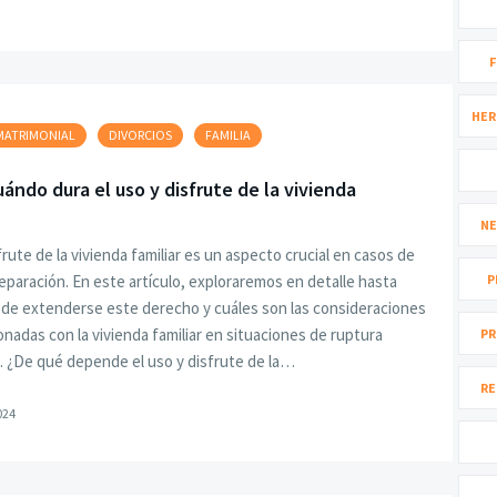
F
HER
MATRIMONIAL
DIVORCIOS
FAMILIA
ándo dura el uso y disfrute de la vivienda
NE
frute de la vivienda familiar es un aspecto crucial en casos de
separación. En este artículo, exploraremos en detalle hasta
P
de extenderse este derecho y cuáles son las consideraciones
ionadas con la vivienda familiar en situaciones de ruptura
PR
. ¿De qué depende el uso y disfrute de la…
RE
024