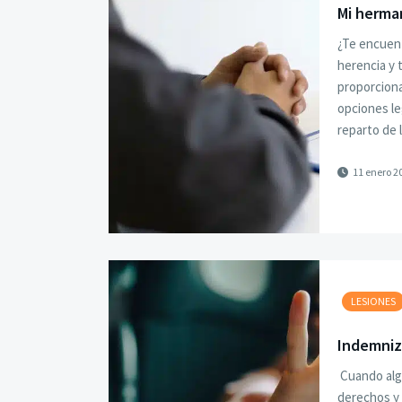
Mi herma
¿Te encuent
herencia y 
proporciona
opciones le
reparto de 
11 enero 2
LESIONES
Indemniza
Cuando alg
derechos y 