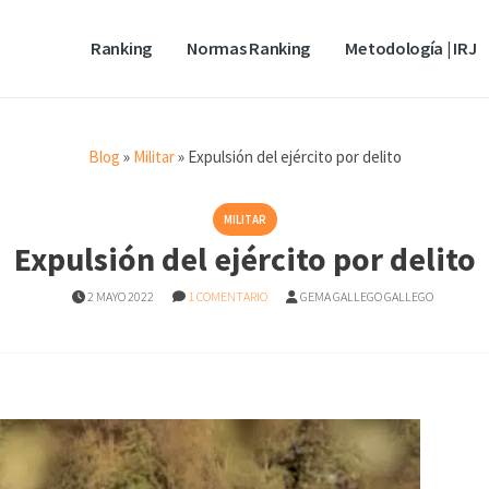
Ranking
Normas Ranking
Metodología | IRJ
Blog
»
Militar
»
Expulsión del ejército por delito
MILITAR
Expulsión del ejército por delito
2 MAYO 2022
1 COMENTARIO
GEMA GALLEGO GALLEGO