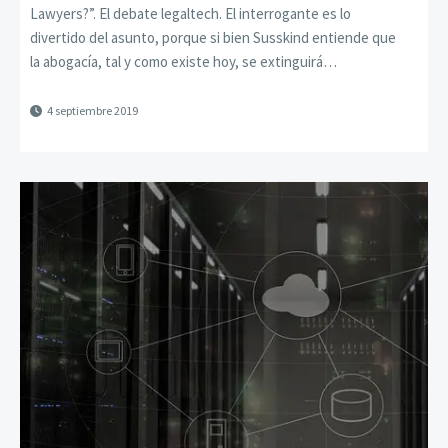
Lawyers?”. El debate legaltech. El interrogante es lo
divertido del asunto, porque si bien Susskind entiende que
la abogacía, tal y como existe hoy, se extinguirá…
4 septiembre 2019