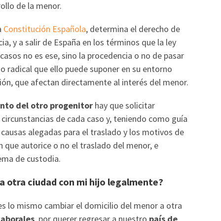
ollo de la menor.
a
Constitución Española
, determina el derecho de
ia, y a salir de España en los términos que la ley
casos no es ese, sino la procedencia o no de pasar
bio radical que ello puede suponer en su entorno
ión, que afectan directamente al interés del menor.
nto del otro progenitor
hay que solicitar
s circunstancias de cada caso y, teniendo como guía
s causas alegadas para el traslado y los motivos de
 que autorice o no el traslado del menor, e
tema de custodia.
r a otra ciudad con mi hijo legalmente?
 es lo mismo cambiar el domicilio del menor a otra
laborales
, por querer regresar a nuestro
país de