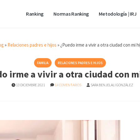
Ranking
Normas Ranking
Metodología | IRJ
og
»
Relaciones padres e hijos
»
¿Puedo irme a vivir a otra ciudad con mi hi
FAMILIA
RELACIONES PADRES E HIJOS
o irme a vivir a otra ciudad con mi
13 DICIEMBRE 2021
14 COMENTARIOS
SARA BENJELALI GONZÁLEZ