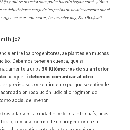
mi hijo y qué se necesita para poder hacerlo legalmente?. ¿Cómo
én se debería hacer cargo de los gastos de desplazamiento por el
surgen en esos momentos, las resuelve hoy, Sara Benjelali
 mi hijo?
encia entre los progenitores, se plantea en muchas
cilio. Debemos tener en cuenta, que si
ximadamente a unos
30 Kilómetros de su anterior
nto
aunque sí
debemos comunicar al otro
o es preciso su consentimiento porque se entiende
 acordado en resolución judicial o régimen de
torno social del menor.
trasladar a otra ciudad o incluso a otro país, pues
ustodia, con una merma de un progenitor en su
eciso el consentimiento del otro progenitor o