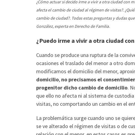
¿Cómo actuar si decido irme a vivir a otra ciudad con 
afecta el cambio de ciudad al régimen de visitas?. ¿Qui
cambio de ciudad?. Todas estas preguntas y dudas que 
González, experta en Derecho de Familia.
¿Puedo irme a vivir a otra ciudad con
Cuando se produce una ruptura de la conviv
ocasiones el traslado del menor a otro domi
modificamos el domicilio del menor, apro
domicilio
,
no precisamos el consentimie
progenitor dicho cambio de domicilio
. N
que ello no afecta ni al sistema de custodia
visitas, no comportando un cambio en el en
La problemática surge cuando uno se quiere 
se ve alterado el régimen de visitas o de c
relación con el menor, en estos casos es pr