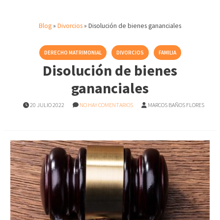
Blog
»
Divorcios
»
Disolución de bienes gananciales
DERECHO MATRIMONIAL
DIVORCIOS
FAMILIA
Disolución de bienes
gananciales
20 JULIO 2022
NO HAY COMENTARIOS
MARCOS BAÑOS FLORES