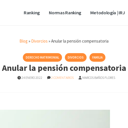
Ranking
Normas Ranking
Metodología | IRJ
Blog
»
Divorcios
»
Anular la pensión compensatoria
DERECHO MATRIMONIAL
DIVORCIOS
FAMILIA
Anular la pensión compensatoria
24 ENERO 2022
2 COMENTARIOS
MARCOS BAÑOS FLORES