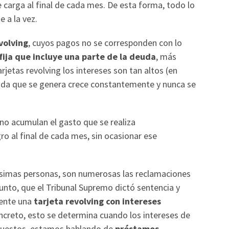
carga al final de cada mes. De esta forma, todo lo
e a la vez.
volving
, cuyos pagos no se corresponden con lo
fija que incluye una parte de la deuda
, más
rjetas revolving los intereses son tan altos (en
euda que se genera crece constantemente y nunca se
o no acumulan el gasto que se realiza
o al final de cada mes, sin ocasionar ese
ísimas personas, son numerosas las reclamaciones
punto, que el Tribunal Supremo dictó sentencia y
mente una
tarjeta revolving con intereses
oncreto, esto se determina cuando los intereses de
upuestos, estamos hablando de
préstamos