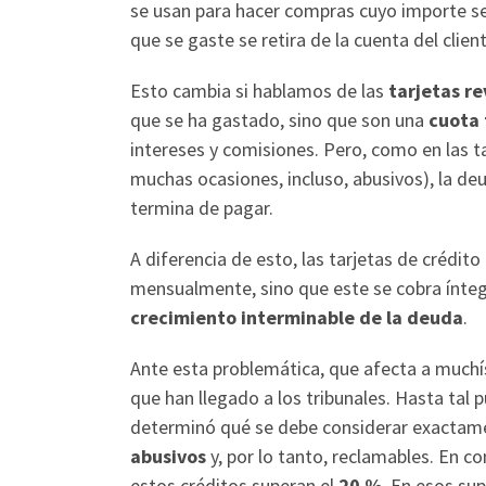
se usan para hacer compras cuyo importe se 
que se gaste se retira de la cuenta del client
Esto cambia si hablamos de las
tarjetas re
que se ha gastado, sino que son una
cuota 
intereses y comisiones. Pero, como en las ta
muchas ocasiones, incluso, abusivos), la d
termina de pagar.
A diferencia de esto, las tarjetas de crédit
mensualmente, sino que este se cobra íntegr
crecimiento interminable de la deuda
.
Ante esta problemática, que afecta a much
que han llegado a los tribunales. Hasta tal 
determinó qué se debe considerar exacta
abusivos
y, por lo tanto, reclamables. En c
estos créditos superan el
20 %
. En esos s