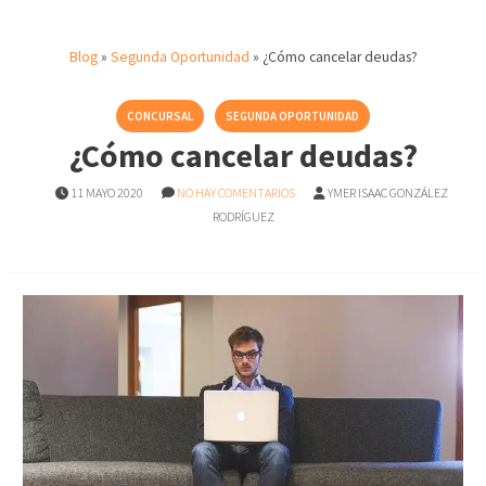
Blog
»
Segunda Oportunidad
»
¿Cómo cancelar deudas?
CONCURSAL
SEGUNDA OPORTUNIDAD
¿Cómo cancelar deudas?
11 MAYO 2020
NO HAY COMENTARIOS
YMER ISAAC GONZÁLEZ
RODRÍGUEZ