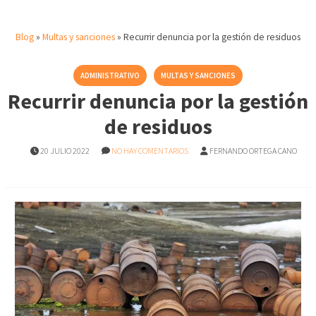
Blog
»
Multas y sanciones
»
Recurrir denuncia por la gestión de residuos
ADMINISTRATIVO
MULTAS Y SANCIONES
Recurrir denuncia por la gestión
de residuos
20 JULIO 2022
NO HAY COMENTARIOS
FERNANDO ORTEGA CANO