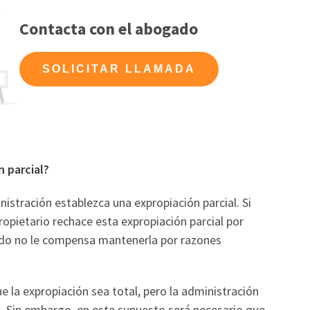
Contacta con el abogado
SOLICITAR LLAMADA
n parcial?
istración establezca una expropiación parcial. Si
propietario rechace esta expropiación parcial por
iado no le compensa mantenerla por razones
e la expropiación sea total, pero la administración
o. Sin embargo, en este supuesto será necesario que