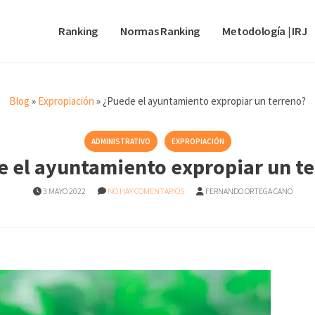
Ranking
Normas Ranking
Metodología | IRJ
Blog
»
Expropiación
»
¿Puede el ayuntamiento expropiar un terreno?
ADMINISTRATIVO
EXPROPIACIÓN
 el ayuntamiento expropiar un t
3 MAYO 2022
NO HAY COMENTARIOS
FERNANDO ORTEGA CANO