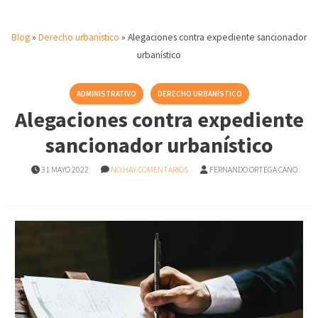
Blog
»
Derecho urbanístico
»
Alegaciones contra expediente sancionador
urbanístico
ADMINISTRATIVO
DERECHO URBANÍSTICO
Alegaciones contra expediente
sancionador urbanístico
31 MAYO 2022
NO HAY COMENTARIOS
FERNANDO ORTEGA CANO